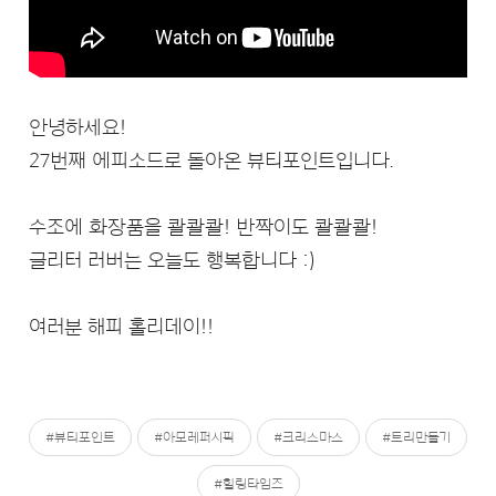
안녕하세요!
27번째 에피소드로 돌아온 뷰티포인트입니다.
수조에 화장품을 콸콸콸! 반짝이도 콸콸콸!
글리터 러버는 오늘도 행복합니다 :)
여러분 해피 홀리데이!!
#뷰티포인트
#아모레퍼시픽
#크리스마스
#트리만들기
#힐링타임즈