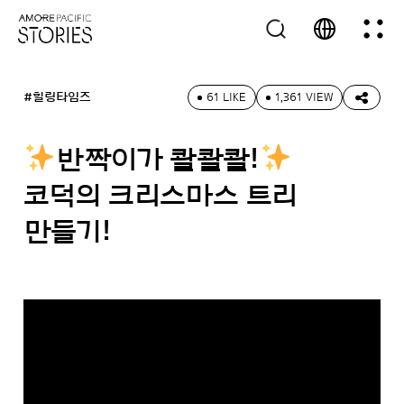
#힐링타임즈
61 LIKE
1,361 VIEW
반짝이가 콸콸콸!
코덕의 크리스마스 트리
만들기!