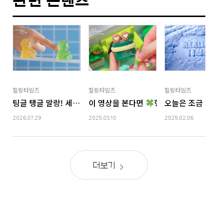
관련 콘텐츠
힐링타임즈
힐링타임즈
힐링타임즈
팅글 탱글 말랑! 세상에 없는 화장품 젤리 총집합 ASMR
이 영상을 본다면
행운 당첨
오늘은 조금 차
행운템 
2026.07.29
2025.03.10
2025.02.06
더보기