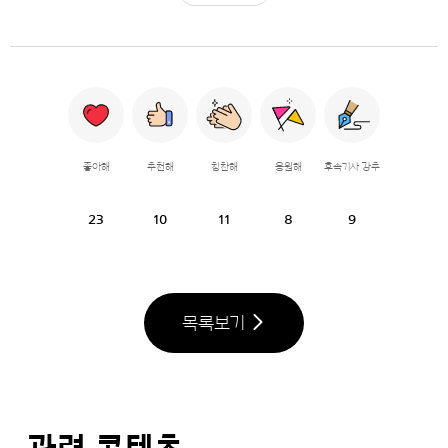
좋아해
추천해
칭찬해
응원해
후속기사 강추
23
10
11
8
9
목록보기