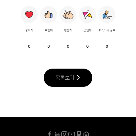
좋아해
추천해
칭찬해
응원해
후속기사 강추
0
0
0
0
0
목록보기