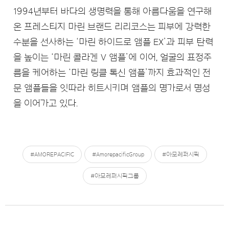
1994년부터 바다의 생명력을 통해 아름다움을 연구해
온 프레스티지 마린 브랜드 리리코스는 피부에 강력한
수분을 선사하는 ‘마린 하이드로 앰플 EX’과 피부 탄력
을 높이는 ‘마린 콜라겐 V 앰플’에 이어, 얼굴의 표정주
름을 케어하는 ‘마린 링클 톡신 앰플’까지 효과적인 전
문 앰플들을 잇따라 히트시키며 앰플의 명가로서 명성
을 이어가고 있다.
#AMOREPACIFIC
#AmorepacificGroup
#아모레퍼시픽
#아모레퍼시픽그룹