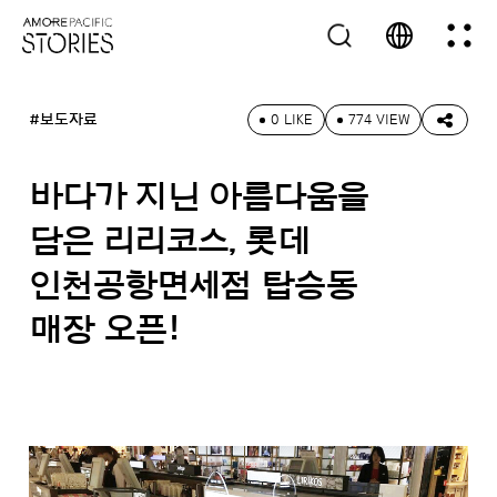
#보도자료
0 LIKE
774 VIEW
바다가 지닌 아름다움을
담은 리리코스, 롯데
인천공항면세점 탑승동
매장 오픈!