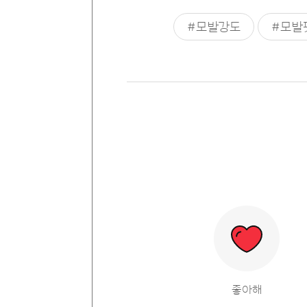
#모발강도
#모발
좋아해