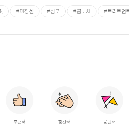
핏
#미쟝센
#샴푸
#콤부차
#트리트먼
추천해
칭찬해
응원해