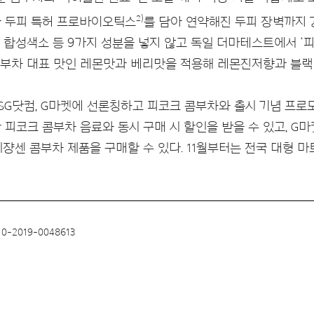
2)
또한 두피 특허 프로바이오틱스
를 담아 연약해진 두피 장벽까지
, 합성색소 등 9가지 성분을 넣지 않고 독일 더마테스트에서 ‘피
 콤부차 대표 맛인 레몬맛과 베리맛을 적용해 레몬진저향과 블
SSG닷컴, G마켓에 선론칭하고 피코크 콤부차와 출시 기념 프로
간 피코크 콤부차 음료와 동시 구매 시 할인을 받을 수 있고, G마
쟝센 콤부차 제품을 구매할 수 있다. 11월부터는 전국 대형 마
-2019-0048613