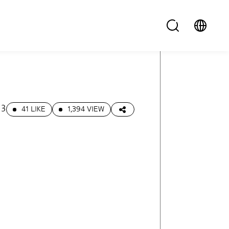
13
41 LIKE
1,394 VIEW