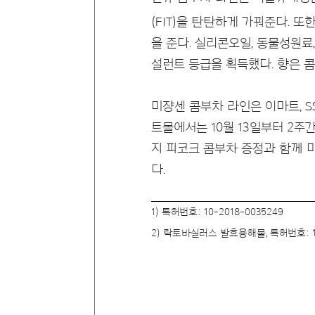
(FIT)을 탄탄하게 가꿔준다. 
을 준다. 실리콘오일, 동물성원료
설런트 등급을 획득했다. 향은
미쟝센 콤부차 라인은 이마트, 
트몰에서는 10월 13일부터 2주
지 피코크 콤부차 증정과 함께 미
다.
1) 특허번호: 10-2018-0035249
2) 락토바실러스 발효용해물, 특허번호: 10