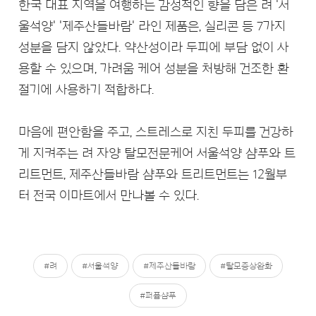
한국 대표 지역을 여행하는 감성적인 향을 담은 려 '서
울석양' '제주산들바람' 라인 제품은, 실리콘 등 7가지
성분을 담지 않았다. 약산성이라 두피에 부담 없이 사
용할 수 있으며, 가려움 케어 성분을 처방해 건조한 환
절기에 사용하기 적합하다.
마음에 편안함을 주고, 스트레스로 지친 두피를 건강하
게 지켜주는 려 자양 탈모전문케어 서울석양 샴푸와 트
리트먼트, 제주산들바람 샴푸와 트리트먼트는 12월부
터 전국 이마트에서 만나볼 수 있다.
#려
#서울석양
#제주산들바람
#탈모증상완화
#퍼퓸샴푸