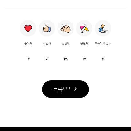
좋아해
추천해
칭찬해
응원해
후속기사 강추
18
7
15
15
8
목록보기