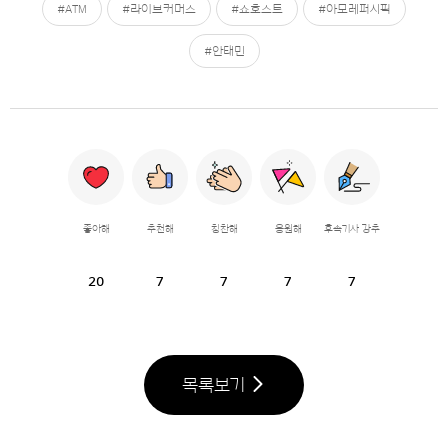
#ATM
#라이브커머스
#쇼호스트
#아모레퍼시픽
#안태민
좋아해
추천해
칭찬해
응원해
후속기사 강추
20
7
7
7
7
목록보기