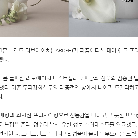
문 브랜드 라보에이치(LABO-H)가 퍼퓸에디션 페어 앤드 프
했다.
만 개를 돌파한 라보에이치 베스트셀러 두피강화 샴푸의 검증된 
했다. 기존 두피강화샴푸의 대중적인 향에서 나아가 트렌디하고
.
 배향과 화사한 프리지아향으로 생동감을 더하고, 깨끗한 비누
 느낌을 준다. 정수리 냄새 유발 성분 소취테스트를 완료했고,
선사한다. 트리트먼트는 비타민E 캡슐이 들어간 부드러운 크림