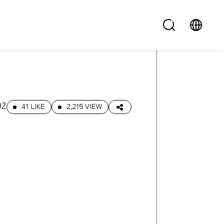
02
41 LIKE
2,215 VIEW