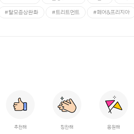
#탈모증상완화
#트리트먼트
#페어&프리지아
추천해
칭찬해
응원해