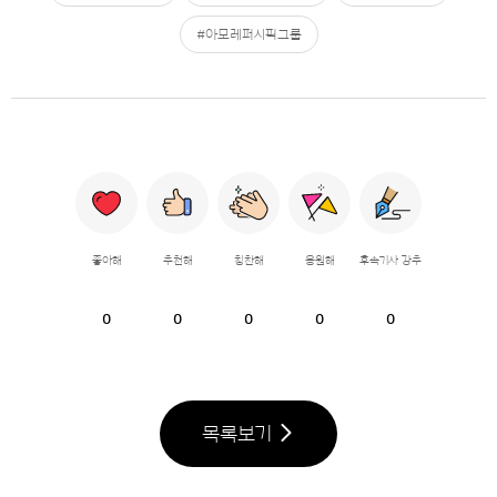
#아모레퍼시픽그룹
좋아해
추천해
칭찬해
응원해
후속기사 강추
0
0
0
0
0
목록보기