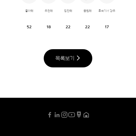
좋아해
추천해
칭찬해
응원해
후속기사 강추
52
18
22
22
17
목록보기