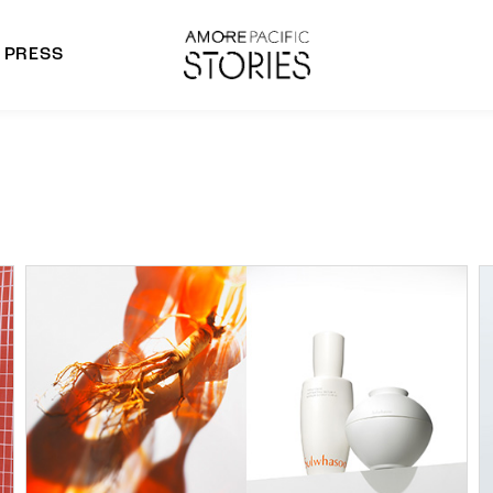
PRESS
morepacific Group
rands