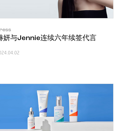
ress
赫妍与Jennie连续六年续签代言
024.04.02