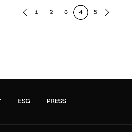
1
2
3
4
5
Y
ESG
PRESS