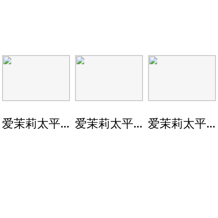
创造美的人们
爱茉莉太平洋连续四年荣获CES创新奖
爱茉莉太平洋虚拟KOL“G.G
爱茉莉太平洋限