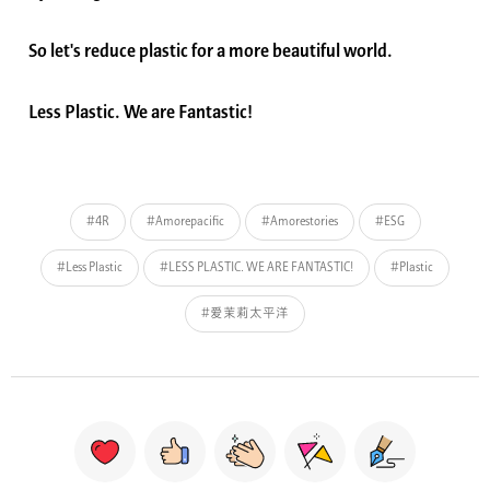
So let's reduce plastic for a more beautiful world.
Less Plastic. We are Fantastic!
#4R
#Amorepacific
#Amorestories
#ESG
#Less Plastic
#LESS PLASTIC. WE ARE FANTASTIC!
#Plastic
#爱茉莉太平洋