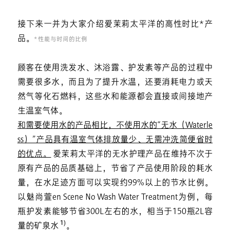
接下来一并为大家介绍爱茉莉太平洋的高性时比*产
品。
* 性能与时间的比例
顾客在使用洗发水、沐浴露、护发素等产品的过程中
需要很多水，而且为了提升水温，还要消耗电力或天
然气等化石燃料，这些水和能源都会直接或间接地产
生温室气体。
和需要使用水的产品相比，不使用水的“无水（Waterle
ss）”产品具有温室气体排放量少、无需冲洗简便省时
的优点。
爱茉莉太平洋的无水护理产品在维持不次于
原有产品的品质基础上，节省了产品使用阶段的耗水
量，在水足迹方面可以实现约99%以上的节水比例。
以魅尚萱en Scene No Wash Water Treatment为例，每
瓶护发素能够节省300L左右的水，相当于150瓶2L容
1)
量的矿泉水
。