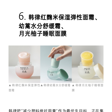
6.
韩律红麴米保湿弹性面霜、
幼蒿水分舒缓霜、
月光柚子睡眠面膜
▲ 韩律红麴米保湿弹性
▲ 韩律幼蒿水分舒缓霜
▲ 韩律月光柚子睡眠面
面霜
膜
韩律把“减少塑料绝对用量”作为最优先目标，正在集