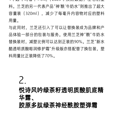
料。兰芝的另一代表产品“神‘酰’牛奶水”则推出了超大
容量装（320ml），减少了每毫升内容物对应的塑料
用量。
与此同时，兰芝还引入了可以让替换装成为品牌和产
品体验一部分的包装与服务。使用兰芝神“酰”牛奶水
替换装时，减塑比例可以达到正装的90%。兰芝“新水
酷透明质酸嘭润修护霜”升级版亦搭配替了换包装，塑
料用量比正装降低了70%。
2.
悦诗风吟绿茶籽透明质酸肌底精
华露、
胶原多肽绿茶神经酰胺塑弹霜