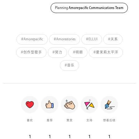
Planning
Amorepacific Communications Team
#Amorepacific
#Amorestories
#ELLUI
#关系
#创作型歌手
#努力
#明朗
#爱茉莉太平洋
#音乐
喜欢
推荐
赞赏
支持
想看后续
1
1
1
1
1