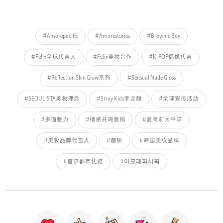
#Amorepacific
#Amorestories
#Brownie Boy
#Felix全球代言人
#Felix美妆合作
#K-POP偶像代言
#Reflection Skin Glow系列
#Sensual Nude Gloss
#SEOULISTA美妆理念
#Stray Kids李龙馥
#全球宣传活动
#多面魅力
#情感共鸣营销
#爱茉莉太平洋
#美妆品牌代言人
#赫妍
#韩国美妆品牌
#首尔都市优雅
#아모레퍼시픽