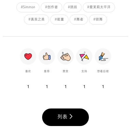
#Simmon
#创作者
#挑战
#爱茉莉太平洋
#真我之美
#能量
#舞者
#锁舞
喜欢
推荐
赞赏
支持
想看后续
1
1
1
1
1
列表