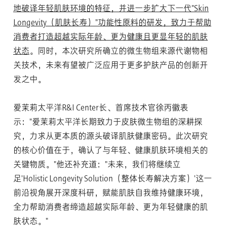
地破译年轻肌肤环境的特征，并进一步扩大下一代"Skin
Longevity（肌肤长寿）"功能性原料的研发，致力于帮助
消费者打造超越实际年龄、更为健康且更显年轻的肌肤
状态
。同时，本次研究所确立的微生物组来源代谢物相
关技术，未来有望被广泛应用于更多护肤产品的创新开
发之中。
爱茉莉太平洋R&I Center长、首席技术官徐丙徽表
示："爱茉莉太平洋长期致力于皮肤微生物组的深耕探
究，力求从更本质的源头破译肌肤健康密码。此次研究
的核心价值在于，确认了与年轻、健康肌肤环境相关的
关键物质。"他还补充道："未来，我们将继续立
足'Holistic Longevity Solution（整体长寿解决方案）'这一
前沿视角展开深度科研，赋能肌肤自我维持健康环境，
全力帮助消费者缔造超越实际年龄、更为年轻健康的肌
肤状态。"