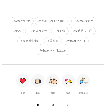
#Amorepacific
#AMOREPACIFIC STORIES
#Amorestories
#PLA
#Skin Longevity
#代谢物
#爱茉莉太平洋
#皮肤微生物组
#苯乳酸
#아모레퍼시픽
#아모레퍼시픽스토리
喜欢
推荐
赞赏
支持
想看后续
1
0
0
0
0