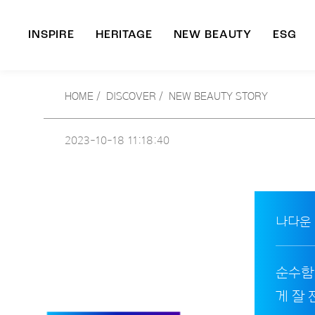
INSPIRE
HERITAGE
NEW BEAUTY
ESG
A
HOME
/
DISCOVER /
NEW BEAUTY STORY
B
2023-10-18
11:18:40
나다운
순수함
게 잘 