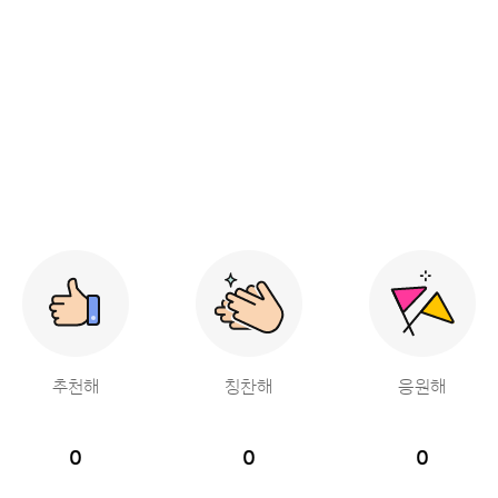
추천해
칭찬해
응원해
0
0
0