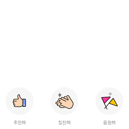
추천해
칭찬해
응원해