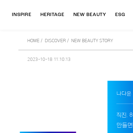
INSPIRE
HERITAGE
NEW BEAUTY
ESG
A
HOME
/
DISCOVER /
NEW BEAUTY STORY
B
2023-10-18
11:10:13
나다운
직진. 
만들면