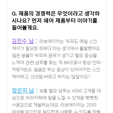
Q. 제품의 경쟁력은 무엇이라고 생각하
시나요? 먼저 헤어 제품부터 이야기를
들어볼게요.
김진수 님
:
라보에이치는 '두피도 매일 스킨
케어가 필요한 피부다'라는 생각에서 출발했어요.
많은 분들이 두피에 문제가 생기고 탈모 증상을
느껴야 관련 샴푸를 찾는 게 BM으로서 항상 안타
까웠거든요. 얼굴은 무슨 증상이 있어야지만 스킨
케어하고, 선크림 바르고 하지는 않잖아요?
장은지 님
:
보통 탈모 샴푸는 4050 고객을 대
상으로 머리카락에 힘을 느낄 수 있게끔 뻣뻣한
사용감으로 개발하는데요. 라보에이치는 2030
여성을 타깃으로 부드럽게 사용할 수 있도록 만들