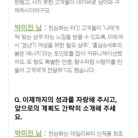
판됐고, 사지 못한 고객들이 네이버로 넘어와 구
매하시더라구요.
박미진 님
:
천삼화는 타깃 고객들이 '나에게
딱 맞는 샴푸'라는 느낌을 받을 수 있도록, 마트에
서 '갱년기 여성을 위한 탈모 샴푸', '홍삼&석류의
붉은 에너지'라는 포인트를 잡아 커뮤니케이션했
어요. 또 향도 특별한 만큼, 향수처럼 시향지를 만
들어 고객에게 전달하기도 했습니다.
Q. 이제까지의 성과를 자랑해 주시고,
앞으로의 계획도 간략히 소개해 주세
요.
박미진 님
:
천삼화는 데일리뷰티 신제품 최초