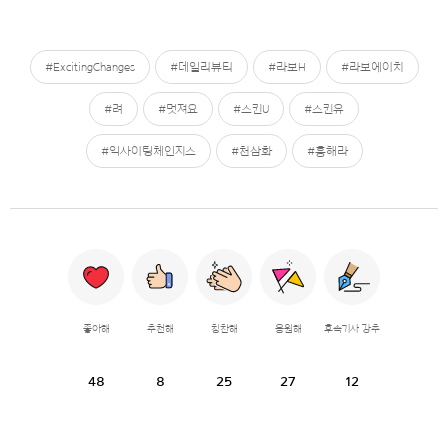
#ExcitingChanges
#데일리뷰티
#라보H
#라보에이치
#려
#멋져요
#스킨U
#스킨유
#익사이팅체인지스
#천삼화
#흥해라
좋아해
추천해
칭찬해
응원해
후속기사 강추
48
8
25
27
12