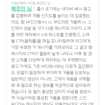
데일리뷰티 MC팀 배정민 님
배정민 님
:
출시 초기에는 네이버 배너 광고
를 집행하며 제품 인지도를 높이는 데 집중했는
데요. 향 (#인간향수) vs. 부드러운 거품력 vs. 스
킨케어 성분 등 각기 다른 메시지의 이미지 소재
를 여럿 제작해서 A/B 테스트를 진행했고, 소재
별 CTR(클릭률)을 매일 모니터링하며 타깃에게
가장 유효한 키 메시지를 가려냈어요. 그 결과 향
메시지의 CTR이 월등히 높게 나타나, 이후 향 관
련 소재를 다양하게 제작하는 데 주력했어요.
광고 자체도 기존 바디워시와는 다르게 접근했어
요. 모델이 등장하여 우아하게 거품을 도포하는
일반적인 영상이 아니라, 고객이 제품을 구매할
때 꼭 필요로 하는 정보를 직관적으로 담아보려
했습니다. 또 털이 풍성한 강아지 비숑을 등장시
켜 '비숑이처럼 풍성한 거품을 원한다면, 스킨
유!'라는 메시지의 영상도 만들었는데요. VTR (영