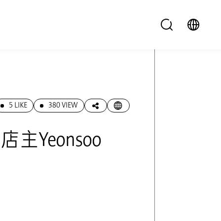
5 LIKE
380 VIEW
Yeonsoo