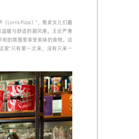
rris Pizza）"，售卖女儿们最
来温暖与舒适的避风港。无论严寒
平和的氛围里享受美味的食物。这
这家"只有第一次来，没有只来一