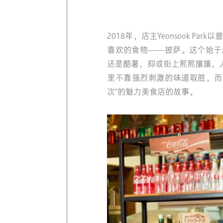
2018年，店主Yeonsook P
喜欢的食物——披萨。这个始于
还是酷暑，抑或街上熙熙攘攘，
里不靠强烈刺激的味道取胜，而
次"的魅力美食店的故事。