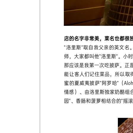
店的名字非常美，菜名也都很
"洛里斯"取自我父亲的英文
师，大家都叫他"洛里斯"。小
那应该是我第一次吃披萨。正是
能让客人们记住菜品，所以取得
蜜的夏威夷披萨"阿罗哈"（A
情感）、由洛里斯独家奶酪组合
园"、香肠和菠萝相结合的"摇