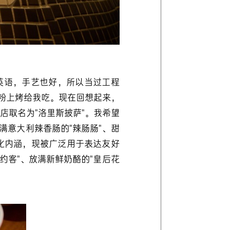
英语，手艺也好，所以当过工程
面粉上烤给我吃。现在回想起来，
店取名为"洛里斯披萨"。我希望
满意大利辣香肠的"辣肠肠"、甜
文化内涵，现被广泛用于表达友好
约客"、放满新鲜奶酪的"皇后花