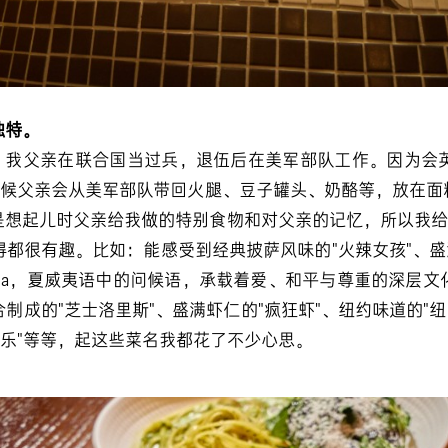
独特。
名。我父亲在联合国当过兵，退伍后在美军部队工作。因为会
时候父亲会从美军部队带回火腿、豆子罐头、奶酪等，放在
想起儿时父亲给我做的特别食物和对父亲的记忆，所以我给
都很有趣。比如：能感受到经典披萨风味的"火辣女孩"、盛
loha，夏威夷语中的问候语，承载着爱、和平与尊重的深层
制成的"芝士洛里斯"、盛满虾仁的"疯狂虾"、纽约味道的"纽
滚乐"等等，起这些菜名我都花了不少心思。