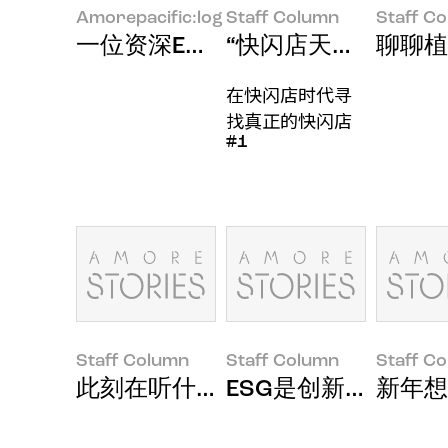
Amorepacific:log
Staff Column
Staff C
一位资深ESG负责人的思考：在理
“快闪店天堂”圣水洞
聊聊植
在快闪店时代寻
找真正的快闪店
#1
Staff Column
Staff Column
Staff C
此刻在听什么歌？：专属歌单仪式
ESG是创新技术的必
新年想