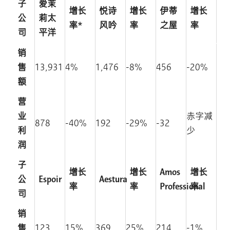
子
爱茉
增长
悦诗
增长
伊蒂
增长
公
莉太
率*
风吟
率
之屋
率
司
平洋
销
售
13,931
4%
1,476
-8%
456
-20%
额
营
业
赤字减
878
-40%
192
-29%
-32
利
少
润
子
增长
增长
Amos
增长
公
Espoir
Aestura
率
率
Professional
率
司
销
售
123
15%
369
25%
214
-1%