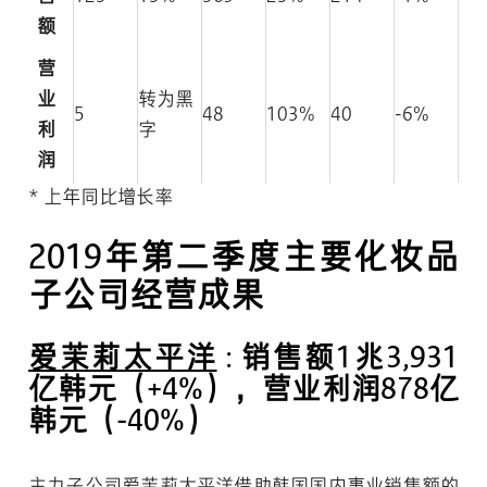
额
营
业
转为黑
5
48
103%
40
-6%
利
字
润
* 上年同比增长率
2019年第二季度主要化妆品
子公司经营成果
爱茉莉太平洋
: 销售额1兆3,931
亿韩元（+4%），营业利润878亿
韩元（-40%）