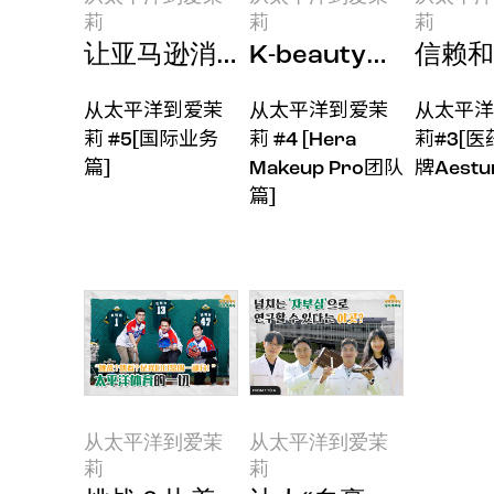
莉
莉
莉
让亚马逊消费者倾心的爱茉莉太平洋K
K-beauty的历史
信赖和
从太平洋到爱茉莉
从太平洋到爱茉莉
从太平洋
从太平洋到爱茉
从太平洋到爱茉
从太平洋
莉 #5[国际业务
莉 #4 [Hera
莉#3[
篇]
Makeup Pro团队
牌Aestu
篇]
从太平洋到爱茉
从太平洋到爱茉
莉
莉