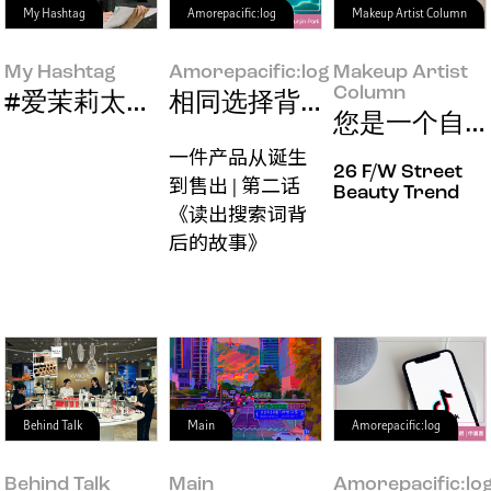
My Hashtag
Amorepacific:log
Makeup Artist Column
My Hashtag
Amorepacific:log
Makeup Artist
Column
#爱茉莉太平洋旗舰店空间设计师 Joo Yeo
相同选择背后的不同心意，
您是一个自带
一件产品从诞生
26 F/W Street
到售出 | 第二话
Beauty Trend
《读出搜索词背
后的故事》
Behind Talk
Main
Amorepacific:log
Behind Talk
Main
Amorepacific:lo