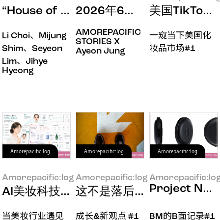
“House of New Beauty”在焕然
2026年6月印象
美国TikTo
AMOREPACIFIC
Li Choi、Mijung
一窥当下美国化
STORIES X
Shim、Seyeon
妆品市场#1
Ayeon Jung
Lim、Jihye
Hyeong
Amorepacific:log
Amorepacific:log
Amorepacific:log
Amorepacific:log
Amorepacific:log
Amorepacific:lo
Project Name
AI美妆科技：超越技术本身的体验
这不是落后，而是重树方向
当美妆行业遇见
成长&新观点 #1
BM的B面记录#1