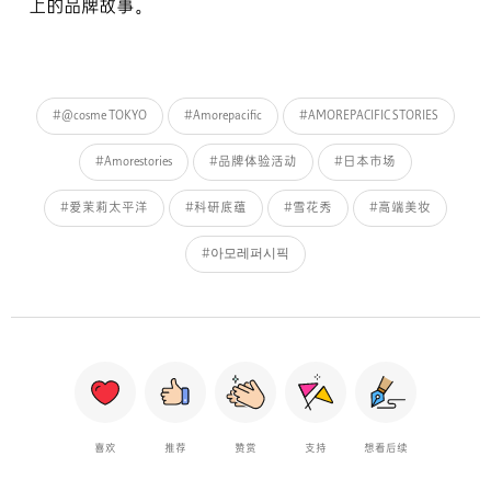
上的品牌故事。
#@cosme TOKYO
#Amorepacific
#AMOREPACIFIC STORIES
#Amorestories
#品牌体验活动
#日本市场
#爱茉莉太平洋
#科研底蕴
# 雪花秀
#高端美妆
#아모레퍼시픽
喜欢
推荐
赞赏
支持
想看后续