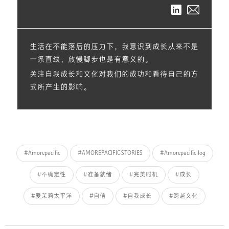
生活在不能落后的压力下，我意识到成长从来不是
一条直线，放慢脚步也是有意义的。
关注自我成长和文化对我们的成功和看待自己的方
式所产生的影响。
#Amorepacific
#AMOREPACIFIC STORIES
#Amorepacific:log
#不确定性
#准备就绪
#完美时机
#成长
#爱茉莉太平洋
#自信
#自我成长
#跨越文化