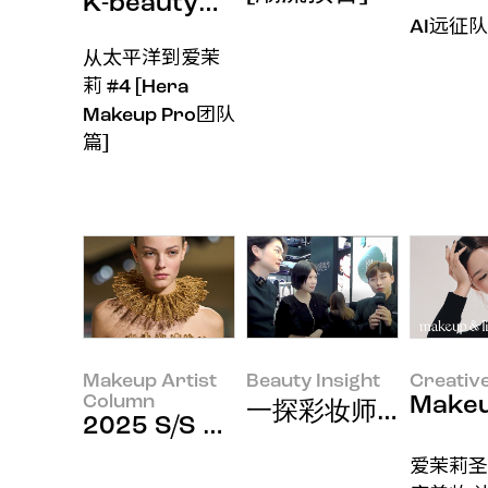
K-beauty的历史？从我们这里开
AI远征
从太平洋到爱茉
莉 #4 [Hera
Makeup Pro团队
篇]
Makeup Artist
Beauty Insight
Creativ
Column
Makeu
一探彩妆师泰国出差
2025 S/S Haute Couture Women
爱茉莉圣