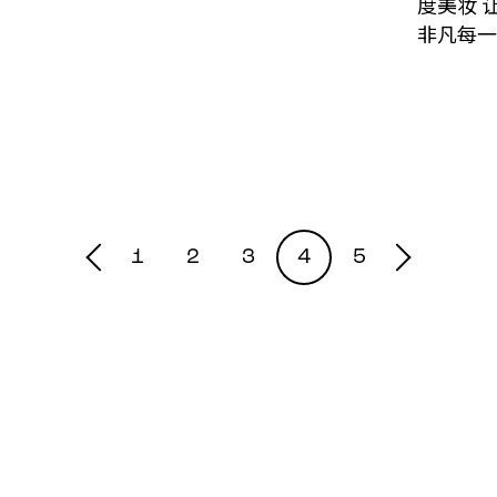
度美妆 
非凡每一
1
2
3
4
5