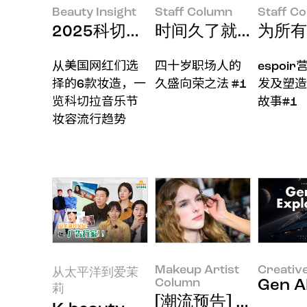
Beauty Insight
Staff Column
Staff C
2025科切拉音乐节（Coachell
时间久了就能做好吗
为所有
从美国网红们选
四十岁职场人的
espoi
择的6款妆造，一
久盛向荣之法 #1
发及塑造
览科切拉音乐节
故事#1
妆容流行趋势
Makeup Artist
Creativ
从太平洋到爱茉
Column
Gen A
莉
[潮流预告] 2025 