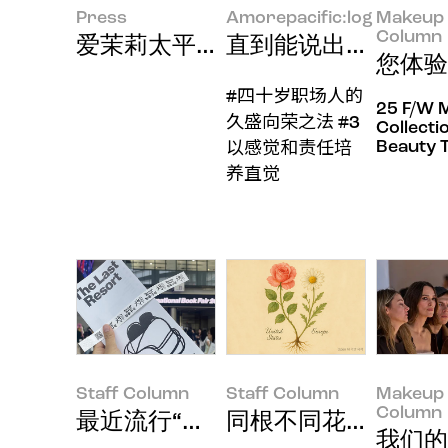
Press
Amorepacific:log
Makeup 
Column
爱茉莉太平洋在2025年IFSCC上
直到能说出“现在这个
您体验
#四十岁职场人的
25 F/W 
久盛向荣之法 #3
Collecti
Beauty 
以感觉和责任培
养直觉
Staff Column
Staff Column
Makeup 
Column
最近流行“追博览会”
同根不同花：美国与
我们的