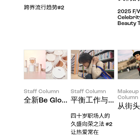
跨界流行趋势#2
2025 F/
Celebrit
Beauty 
Staff Column
Staff Column
Makeup 
Column
全新Be Glow系列开发记：辉光
平衡工作与情感，长
从街头
四十岁职场人的
久盛向荣之法 #2
让热爱常在