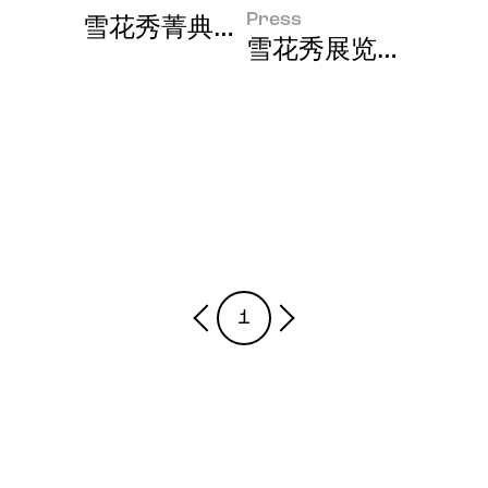
Press
雪花秀菁典臻秀系列在上海重磅发
雪花秀展览活动“Sul
1