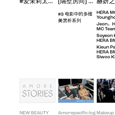
#爱茉莉太平洋内容电商团队导购Soyo
[隔壁房间] 于刹那
赫妍之
HERA M
#3 电影中的多维
Youngh
美赏析系列
Jeon，
MC Tea
Soyeon
HERA B
Kieun P
HERA B
Siwoo K
NEW BEAUTY
Amorepacific:log
Makeup 