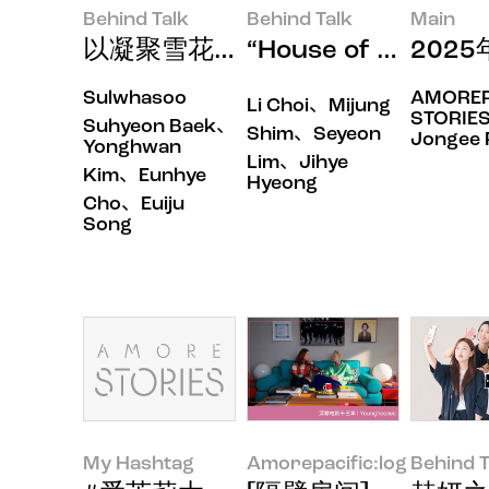
Behind Talk
Behind Talk
Main
以凝聚雪花秀神韵的第一印象叩开
“House of Ne
202
Sulwhasoo
AMOREP
Li Choi、Mijung
STORIES
Suhyeon Baek、
Shim、Seyeon
Jongee 
Yonghwan
Lim、Jihye
Kim、Eunhye
Hyeong
Cho、Euiju
Song
My Hashtag
Amorepacific:log
Behind T