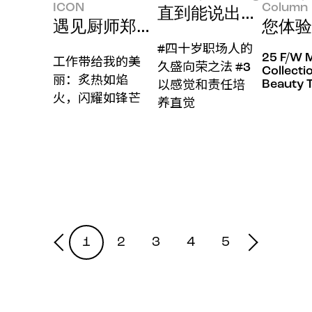
ICON
Column
直到能说出“现在这个
遇见厨师郑智善的新美丽
您体验
#四十岁职场人的
25 F/W 
工作带给我的美
久盛向荣之法 #3
Collecti
丽：炙热如焰
Beauty 
以感觉和责任培
火，闪耀如锋芒
养直觉
1
2
3
4
5