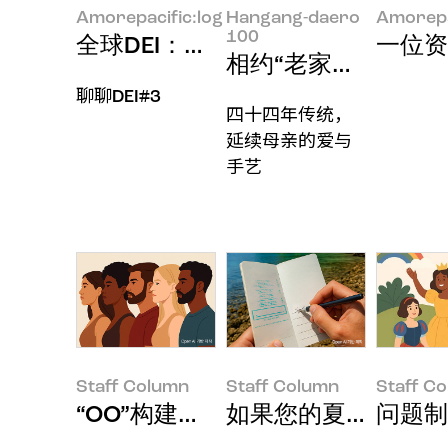
Amorepacific:log
Hangang-daero
Amorepa
100
全球DEI：美欧亚篇​​
一位资
相约“老家面馆”店主Jin
聊聊DEI#3
四十四年传统，
延续母亲的爱与
手艺
Staff Column
Staff Column
Staff C
“OO”构建的品牌未来
如果您的夏日长假能
问题制