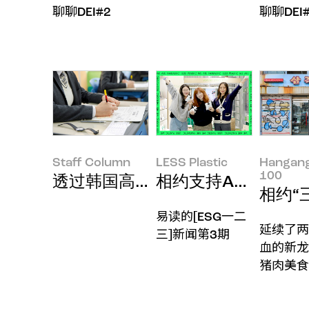
聊聊DEI#2
聊聊DEI
Staff Column
LESS Plastic
Hangan
100
透过韩国高考看ESG发展趋势
相约支持AMORE:CYC
相约“三
易读的[ESG一二
延续了两
三]新闻第3期
血的新龙
猪肉美食