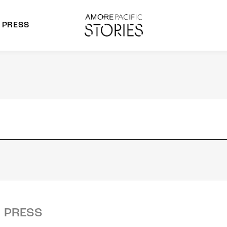
PRESS
morepacific Group
rands
PRESS