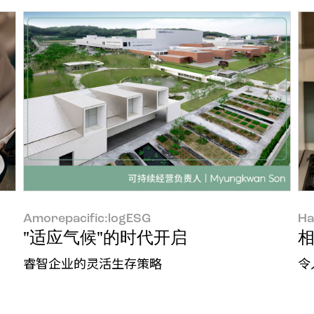
Amorepacific:logESG
Ha
"适应气候"的时代开启
相
睿智企业的灵活生存策略
令