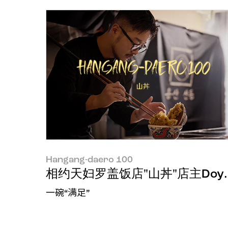
Hangang-daero 100
相约天妇罗盖饭店"山丼"店主Doyou
一碗“满足”