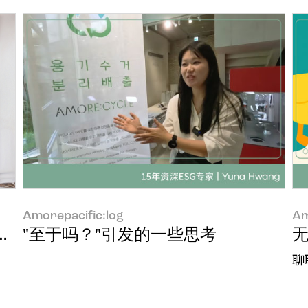
Amorepacific:log
Am
ng Jung
"至于吗？"引发的一些思考
聊