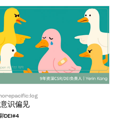
orepacific:log
无意识偏见
聊DEI#4