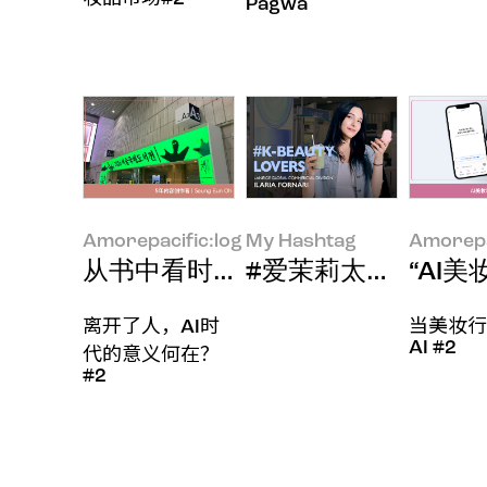
Pagwa
Amorepacific:log
My Hashtag
Amorepa
从书中看时代风貌
#爱茉莉太平洋 LANEIGE G
“AI
离开了人，AI时
当美妆行
AI #2
代的意义何在？
#2