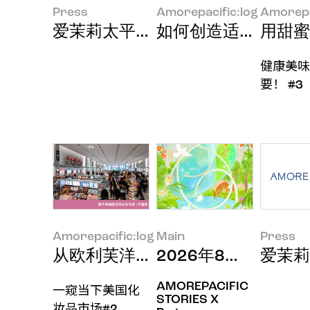
Press
Amorepacific:log
Amorepa
爱茉莉太平洋荣获2026红点奖两
如何创造适合所有人
用甜蜜
健康美味
要！ #3
Amorepacific:log
Main
Press
从欧利芙洋进军美国市场看K-Bea
2026年8月印象
爱茉莉
AMOREPACIFIC
一窥当下美国化
STORIES X
妆品市场#2