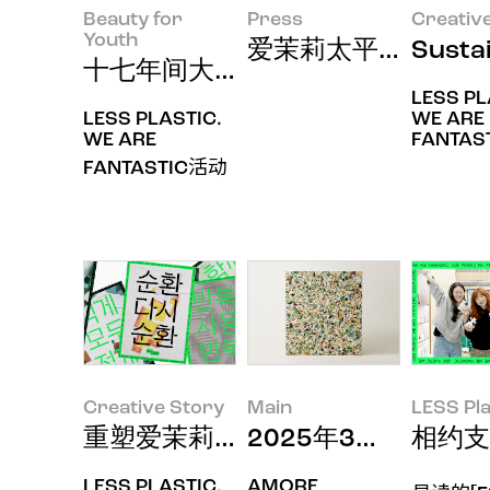
Beauty for
Press
Creativ
Youth
爱茉莉太平洋斩获"2
Susta
十七年间大家携手共创的惊人纪录，AM
LESS PL
LESS PLASTIC.
WE ARE
WE ARE
FANTAST
FANTASTIC活动
Creative Story
Main
LESS Pla
重塑爱茉莉太平洋减塑活动品牌识
2025年3月印象
相约支持
LESS PLASTIC,
AMORE