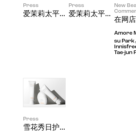
Press
Press
New Bea
Commen
爱茉莉太平洋首次参展IFA 新款美
爱茉莉太平洋证实传奇赋
在网店
Amore Ma
su Par
Innisfre
Tae-jun 
Press
雪花秀日护防晒乳系列升级亮相