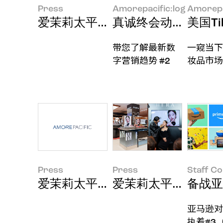
Press
Amorepacific:log
Amorepa
爱茉莉太平洋集团2026年第二季
真诚终会动人心，盘
美国T
带您了解最新数
一窥当下
字营销趋势 #2
妆品市场
Press
Press
Staff C
爱茉莉太平洋集团2026年第一季
爱茉莉太平洋赫妍正
备战亚
亚马逊对
执着#3