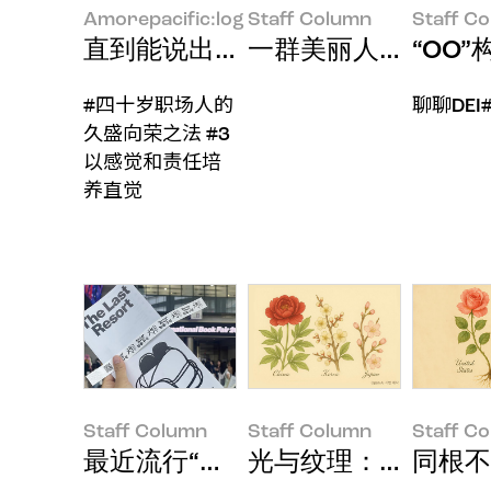
Amorepacific:log
Staff Column
Staff C
直到能说出“现在这个就是对的”
一群美丽人儿的MEGA C
“OO
#四十岁职场人的
聊聊DEI
久盛向荣之法 #3
以感觉和责任培
养直觉
Staff Column
Staff Column
Staff C
最近流行“追博览会”
光与纹理：亚洲绽放
同根不