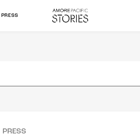
PRESS
morepacific Group
rands
PRESS