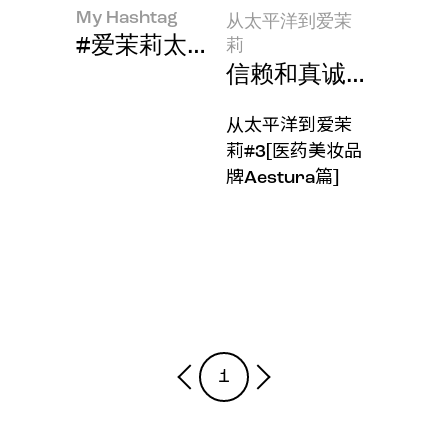
My Hashtag
从太平洋到爱茉
#爱茉莉太平洋防脱发科学品牌“吕(RYO
莉
信赖和真诚？那是我
从太平洋到爱茉
莉#3[医药美妆品
牌Aestura篇]
1