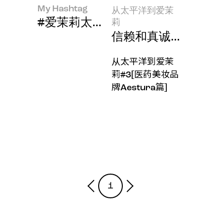
My Hashtag
从太平洋到爱茉
#爱茉莉太平洋防脱发科学品牌“吕(RYO
莉
信赖和真诚？那是我
从太平洋到爱茉
莉#3[医药美妆品
牌Aestura篇]
1