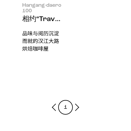
Hangang-daero
100
相约“Travertine”店主Seungmok
品味与阅历沉淀
而就的汉江大路
烘焙咖啡屋
1