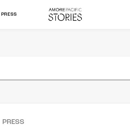
PRESS
morepacific Group
rands
PRESS