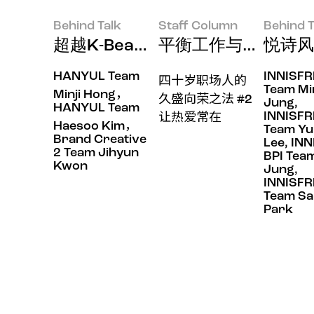
Behind Talk
Staff Column
Behind T
超越K-Beauty，让丝芙兰也为之
平衡工作与情感，长
悦诗风
HANYUL Team
INNISFR
四十岁职场人的
Team Mi
Minji Hong，
久盛向荣之法 #2
Jung,
HANYUL Team
INNISFR
让热爱常在
Haesoo Kim，
Team Yu
Brand Creative
Lee, IN
2 Team Jihyun
BPI Team
Kwon
Jung,
INNISFR
Team Sa
Park