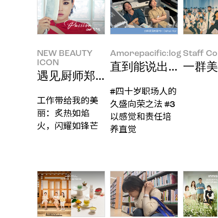
NEW BEAUTY
Amorepacific:log
Staff C
ICON
直到能说出“现在这个
一群美丽
遇见厨师郑智善的新美丽
#四十岁职场人的
工作带给我的美
久盛向荣之法 #3
丽：炙热如焰
以感觉和责任培
火，闪耀如锋芒
养直觉