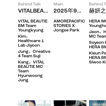
Behind Talk
Main
Behind T
VITALBEAUTIE “SUPER CI
2025年9月印象
赫妍之
VITAL BEAUTIE
AMOREPACIFIC
HERA M
BM Team
STORIES X
Youngh
Youngkyung
Jongee Park
Jeon，
Kim，
MC Tea
Healthcare 1
Soyeon
Lab Jiyoon
HERA B
Jung，Creative
Kieun P
4 Team Suji
HERA B
Kang，VITAL
Siwoo K
BEAUTIE MC
Team
Hyunwoong
Jung