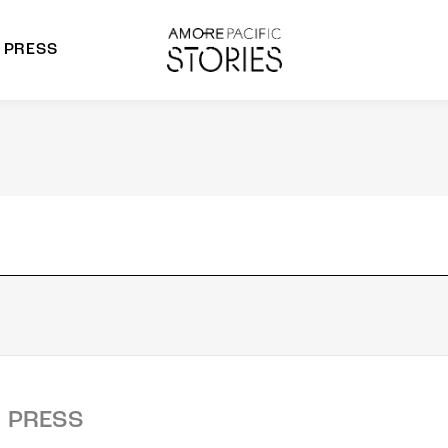
PRESS
morepacific Group
rands
PRESS