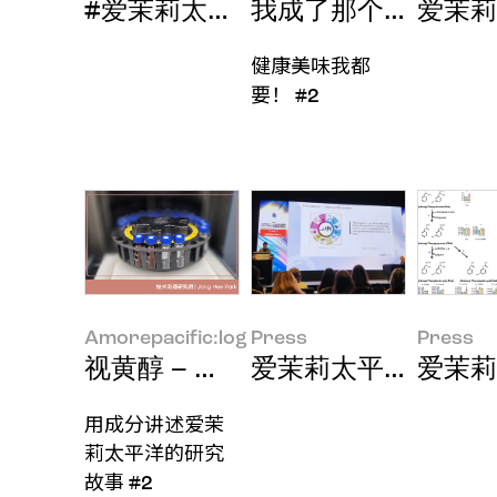
#爱茉莉太平洋口服美容品牌VITALBEA
我成了那个在包里揣
爱茉莉
健康美味我都
要！ #2
Amorepacific:log
Press
Press
视黄醇 – 为了让成分完美传递至肌
爱茉莉太平洋亮相世
爱茉莉
用成分讲述爱茉
莉太平洋的研究
故事 #2