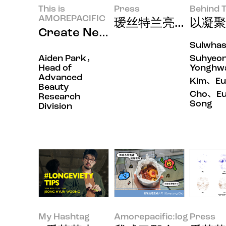
This is
Press
Behind T
AMOREPACIFIC
瑷丝特兰亮相国际皮
以凝聚
Create New Beauty，用
Sulwha
Aiden Park，
Suhyeo
Head of
Yonghw
Advanced
Kim、Eu
Beauty
Cho、Eu
Research
Song
Division
My Hashtag
Amorepacific:log
Press