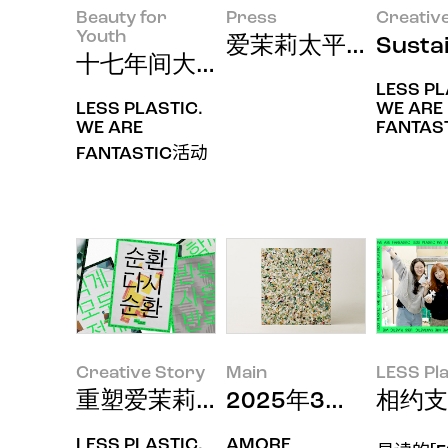
Beauty for
Press
Creativ
Youth
爱茉莉太平洋斩获"2
Susta
十七年间大家携手共创的惊人纪录，AM
LESS PL
LESS PLASTIC.
WE ARE
WE ARE
FANTAST
FANTASTIC活动
Creative Story
Main
LESS Pla
重塑爱茉莉太平洋减塑活动品牌识
2025年3月印象
相约支持
LESS PLASTIC,
AMORE