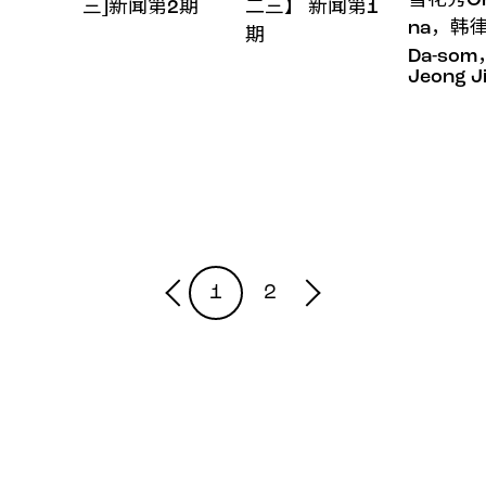
雪花秀Oh
三]新闻第2期
二三】 新闻第1
na，韩律
期
Da-so
Jeong J
1
2