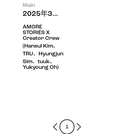
Main
2025年3月印象
AMORE
STORIES X
Creator Crew
(Haneul Kim、
TRU、Hyungjun
Sim、tuuk、
Yukyoung Oh)
1