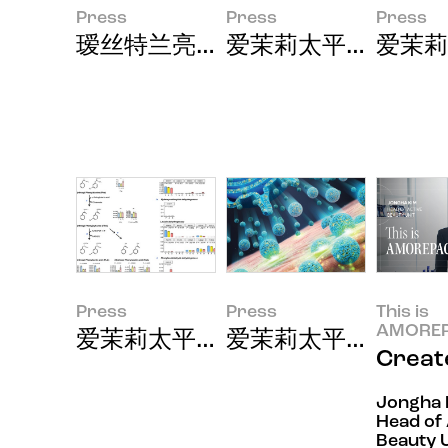
Press
Press
Press
瑷丝特兰亮相国际皮肤科学大会 
爱茉莉太平洋发布"A
爱茉莉
Press
Press
This is
AMOREP
爱茉莉太平洋发现基于微生物组的
爱茉莉太平洋成功研
Crea
Jongha 
Head of 
Beauty U