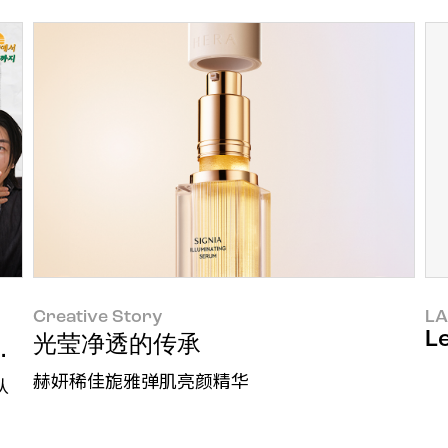
Creative Story
LA
L
光莹净透的传承
始！
赫妍稀佳旎雅弹肌亮颜精华
队