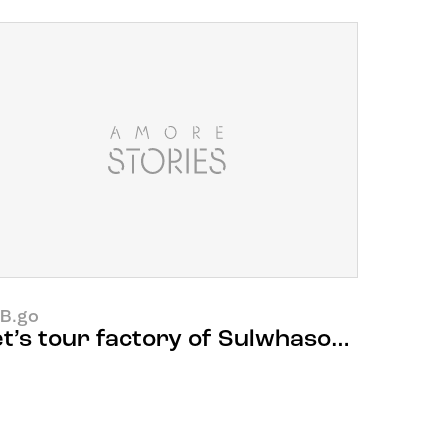
B.go
et’s tour factory of Sulwhasoo & HERA (