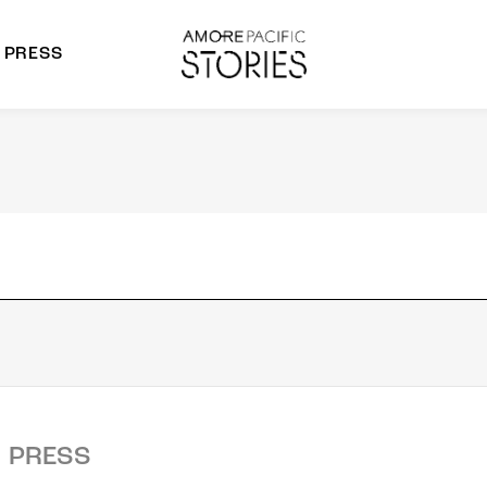
PRESS
morepacific Group
rands
PRESS