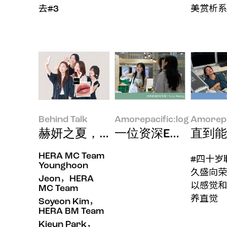
去#3
美赏析系
Behind Talk
Amorepacific:log
Amorepa
赫妍之夏，让双唇闪耀最真我的色彩 DA
一位资深ESG负责
直到能
HERA MC Team
#四十岁
Younghoon
久盛向荣
Jeon，HERA
以感觉和
MC Team
养直觉
Soyeon Kim，
HERA BM Team
Kieun Park，