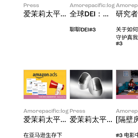
Press
Amorepacific:log
Amorepa
爱茉莉太平洋第12次亮相法国戛纳"
全球DEI：美欧亚篇​​
研究者
聊聊DEI#3
关于如何
守护真我
#3
Amorepacific:log
Press
Amorepa
爱茉莉太平洋营销者眼中的亚马逊
爱茉莉太平洋首次参展
[隔壁
在亚马逊生存下
#3 电