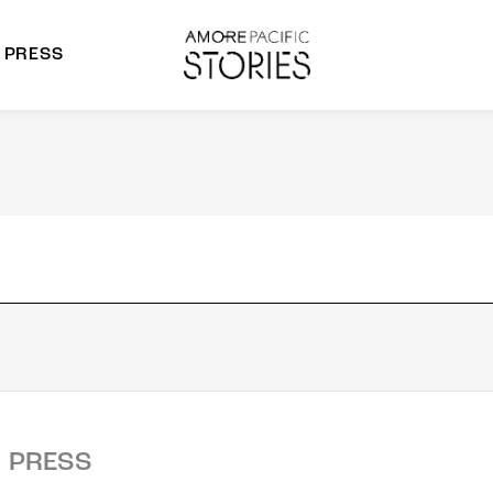
PRESS
morepacific Group
rands
PRESS